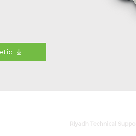
تحميل كت
(رقم  201613617H
Riyadh Technical Suppo