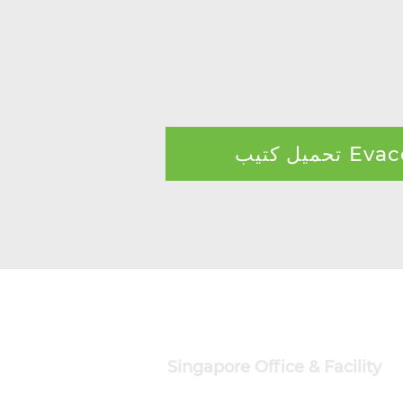
يب Evacetic
UEN)
Evacle Pte Ltd
Singapore Office & Facility