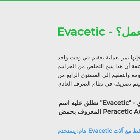
كيف يعمل؟
فإنها تمر بعملية تعقيم في وقت واحد
كثفة أن هذا يتيح التخلص من الجراثيم
لتعقيم إلى المستوى الرابع من STAATT ، مما يجعل السائل
نطلق عليه اسم "Evacetic" - والذي يعتمد على مبيد الأبواغ القوي
Peracetic Acid (P).