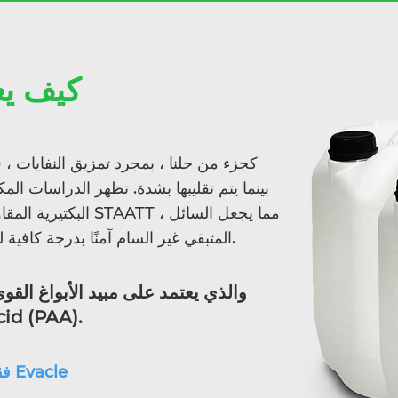
Evacetic - 
كجزء من حلنا ، بمجرد تمزيق النفايات ، 
بينما يتم تقليبها بشدة. تظهر الدراسات الم
البكتيرية المقاومة وا
المتبقي غير السام آمنًا بدرجة كافية ليتم تصريفه في نظام الصرف العادي.
المعروف بحمض AA
هام: يستخدم Evacetic فقط مع آلات Evacle