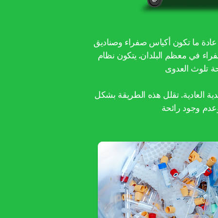
 عادة ما تكون أكياس صفراء وصناديق
ي معظم البلدان. يتكون نظام Evacle من آلة ومطهر يمكنه معالجة ما يصل إلى 80 لترًا في 20 دقيقة. يتم تفريغ المرحلة السائلة
ي مراكز النفايات البلدية العادية. تقلل هذه الطريقة بشكل