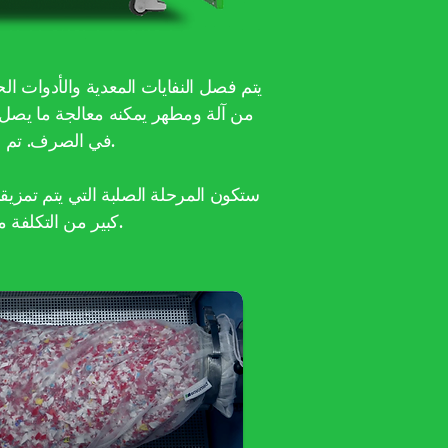
يتم فصل النفايات المعدية والأدوات 
في الصرف. تم التحقق من صحة هذه الطريقة ، لذا سيكون هناك تحكم في مكافحة تلوث العدوى.
كبير من التكلفة من النظام الحالي نظرًا لخفض تكلفة النقل ، ونظيفة في المناولة وعدم وجود رائحة.